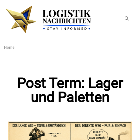
logistiknachrichten.de
LogistikNachrichten 2023
Home
Post Term: Lager
und Paletten