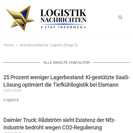
logistiknachrichten.de
LogistikNachrichten 2023
Home
Articles posted by:
Logistra (Page 5)
ALLE INHALTE VOM AUTOR
25 Prozent weniger Lagerbestand: KI-gestützte SaaS-
Lösung optimiert die Tiefkühllogistik bei Eismann
14/07/2026
Logistra
Daimler Truck: Rådström sieht Existenz der Nfz-
Industrie bedroht wegen CO2-Regulierung