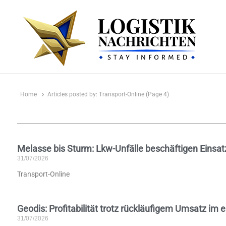
logistiknachrichten.de
LogistikNachrichten 2023
Home
Articles posted by:
Transport-Online (Page 4)
Melasse bis Sturm: Lkw-Unfälle beschäftigen Einsat
31/07/2026
Transport-Online
Geodis: Profitabilität trotz rückläufigem Umsatz im e
31/07/2026