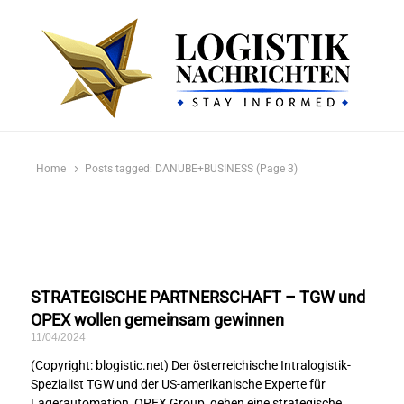
logistiknachrichten.de
LogistikNachrichten 2023
Home
Posts tagged:
DANUBE+BUSINESS (Page 3)
STRATEGISCHE PARTNERSCHAFT – TGW und
OPEX wollen gemeinsam gewinnen
11/04/2024
(Copyright: blogistic.net) Der österreichische Intralogistik-
Spezialist TGW und der US-amerikanische Experte für
Lagerautomation, OPEX Group, gehen eine strategische