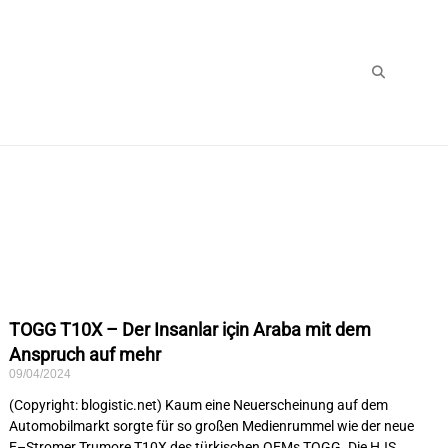
TOGG T10X – Der Insanlar için Araba mit dem
Anspruch auf mehr
09/04/2024
(Copyright: blogistic.net) Kaum eine Neuerscheinung auf dem
Automobilmarkt sorgte für so großen Medienrummel wie der neue
E–Stromer Trumore T10X des türkischen OEMs TOGG. Die HJS