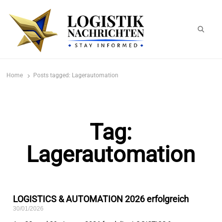
logistiknachrichten.de
LogistikNachrichten 2023
Home
Posts tagged:
Lagerautomation
Tag:
Lagerautomation
LOGISTICS & AUTOMATION 2026 erfolgreich
30/01/2026