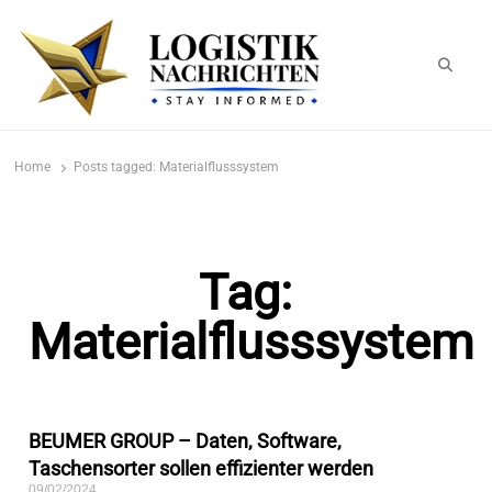
logistiknachrichten.de
LogistikNachrichten 2023
Home
Posts tagged:
Materialflusssystem
Tag:
Materialflusssystem
BEUMER GROUP – Daten, Software,
Taschensorter sollen effizienter werden
09/02/2024