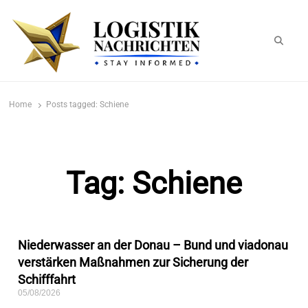
logistiknachrichten.de
LogistikNachrichten 2023
Home
Posts tagged:
Schiene
Tag: Schiene
Niederwasser an der Donau – Bund und viadonau
verstärken Maßnahmen zur Sicherung der
Schifffahrt
05/08/2026