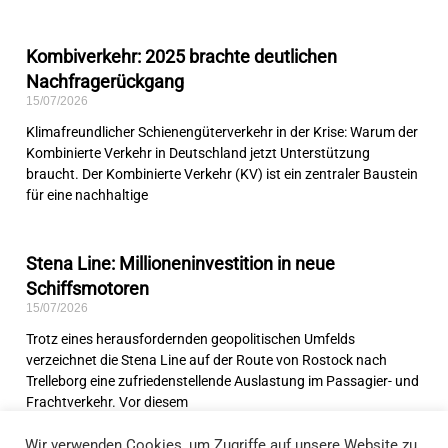
Kombiverkehr: 2025 brachte deutlichen
Nachfragerückgang
15/07/2026
Klimafreundlicher Schienengüterverkehr in der Krise: Warum der
Kombinierte Verkehr in Deutschland jetzt Unterstützung
braucht. Der Kombinierte Verkehr (KV) ist ein zentraler Baustein
für eine nachhaltige
Stena Line: Millioneninvestition in neue
Schiffsmotoren
15/07/2026
Trotz eines herausfordernden geopolitischen Umfelds
verzeichnet die Stena Line auf der Route von Rostock nach
Trelleborg eine zufriedenstellende Auslastung im Passagier- und
Frachtverkehr. Vor diesem
1
2
3
…
69
Wir verwenden Cookies, um Zugriffe auf unsere Website zu