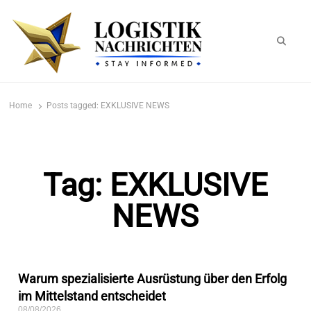
logistiknachrichten.de
LogistikNachrichten 2023
Home
Posts tagged:
EXKLUSIVE NEWS
Tag: EXKLUSIVE
NEWS
Warum spezialisierte Ausrüstung über den Erfolg
im Mittelstand entscheidet
08/08/2026