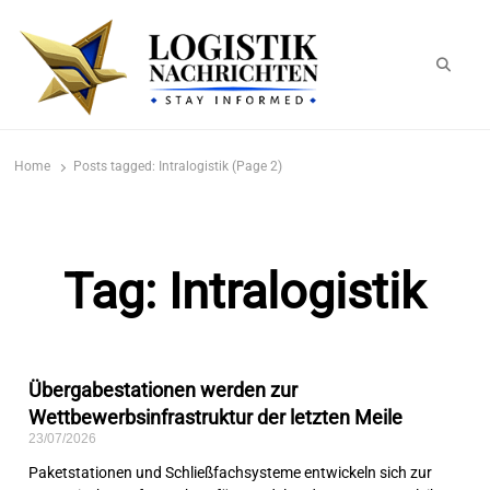
logistiknachrichten.de
LogistikNachrichten 2023
Home
Posts tagged:
Intralogistik (Page 2)
Tag: Intralogistik
Übergabestationen werden zur
Wettbewerbsinfrastruktur der letzten Meile
23/07/2026
Paketstationen und Schließfachsysteme entwickeln sich zur