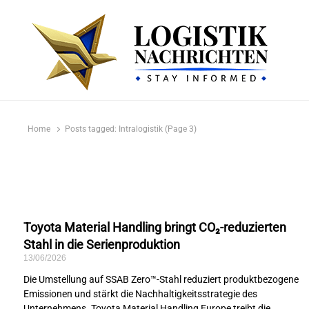
logistiknachrichten.de
LogistikNachrichten 2023
Home
Posts tagged:
Intralogistik (Page 3)
Toyota Material Handling bringt CO₂-reduzierten
Stahl in die Serienproduktion
13/06/2026
Die Umstellung auf SSAB Zero™-Stahl reduziert produktbezogene
Emissionen und stärkt die Nachhaltigkeitsstrategie des
Unternehmens. Toyota Material Handling Europe treibt die