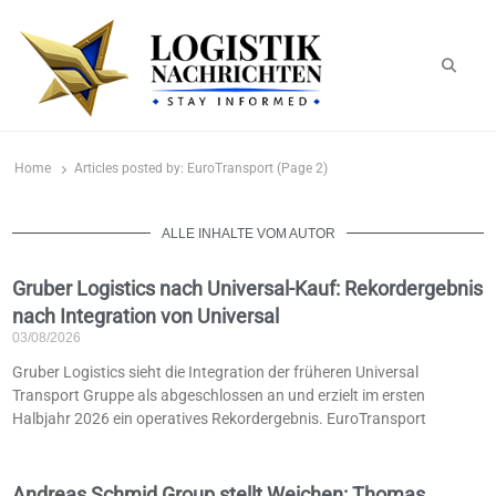
logistiknachrichten.de
LogistikNachrichten 2023
Home
Articles posted by:
EuroTransport (Page 2)
ALLE INHALTE VOM AUTOR
Gruber Logistics nach Universal-Kauf: Rekordergebnis
nach Integration von Universal
03/08/2026
Gruber Logistics sieht die Integration der früheren Universal
Transport Gruppe als abgeschlossen an und erzielt im ersten
Halbjahr 2026 ein operatives Rekordergebnis. EuroTransport
Andreas Schmid Group stellt Weichen: Thomas