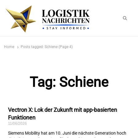
logistiknachrichten.de
LogistikNachrichten 2023
Home
Posts tagged:
Schiene (Page 4)
Tag: Schiene
Vectron X: Lok der Zukunft mit app-basierten
Funktionen
11/06/2026
Siemens Mobility hat am 10. Juni die nächste Generation hoch