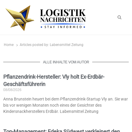
logistiknachrichten.de
LogistikNachrichten 2023
Home
Articles posted by:
Labensmittel Zeitung
ALLE INHALTE VOM AUTOR
Pflanzendrink-Hersteller: Vly holt Ex-Erdbär-
Geschäftsführerin
08/08/2026
Anna Brunstein heuert bei dem Pflanzendrink-Startup Vly an. Sie war
bis vor wenigen Monaten noch eines der Gesichter des
Kindersnackherstellers Erdbär. Labensmittel Zeitung
Top-Management: Edeka Südwest verkleinert den