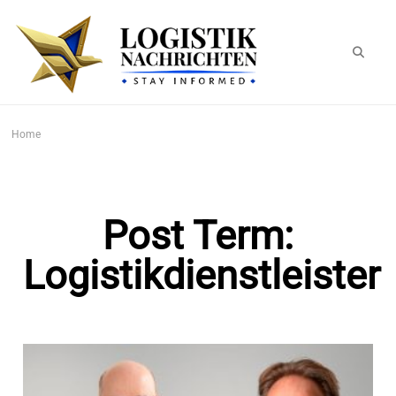
logistiknachrichten.de
LogistikNachrichten 2023
Home
Post Term:
Logistikdienstleister