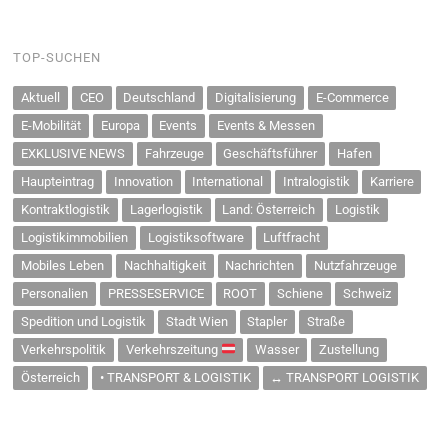
TOP-SUCHEN
Aktuell
CEO
Deutschland
Digitalisierung
E-Commerce
E-Mobilität
Europa
Events
Events & Messen
EXKLUSIVE NEWS
Fahrzeuge
Geschäftsführer
Hafen
Haupteintrag
Innovation
International
Intralogistik
Karriere
Kontraktlogistik
Lagerlogistik
Land: Österreich
Logistik
Logistikimmobilien
Logistiksoftware
Luftfracht
Mobiles Leben
Nachhaltigkeit
Nachrichten
Nutzfahrzeuge
Personalien
PRESSESERVICE
ROOT
Schiene
Schweiz
Spedition und Logistik
Stadt Wien
Stapler
Straße
Verkehrspolitik
Verkehrszeitung
Wasser
Zustellung
Österreich
• TRANSPORT & LOGISTIK
↔ TRANSPORT LOGISTIK