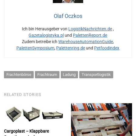
Olaf Oczkos
Ich bin Herausgeber von
LogistikNachrichten.de
,
Gazetalogistyka.pl
und
PalettenReport.de
Zudem betreibe ich
WarehouseAutomationGuide
,
PalettenSymposium
,
Palettenring.de
und
Petfoodindex
Frachtenbörse
Frachtraum
Ladung
Transportlogistik
RELATED STORIES
Cargoplast – Klappbare