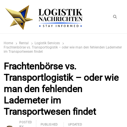
Searc
logistiknachrichten.de
LogistikNachrichten 2023
Home
Rental
Logistik Services
Frachtenbörse vs. Transportlogistik – oder wie man den fehlenden Lademeter
im Transportwesen findet
Frachtenbörse vs.
Transportlogistik – oder wie
man den fehlenden
Lademeter im
Transportwesen findet
Author
POSTED
PUBLISHED
UPDATED
BY