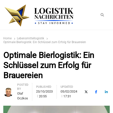
Searc
logistiknachrichten.de
LogistikNachrichten 2023
Home
Lebensmittellogistik
Optimale Bierlogistik: Ein Schlüssel zum Erfolg für Brauereien
Optimale Bierlogistik: Ein
Schlüssel zum Erfolg für
Brauereien
Author
POSTED
PUBLISHED
UPDATED
BY
23/10/2023
05/02/2024
X (Twitter)
Facebook
Link
Olaf
20:55
17:31
Oczkos