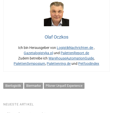
Olaf Oczkos
Ich bin Herausgeber von
LogistikNachrichten.de
,
Gazetalogistyka.pl
und
PalettenReport.de
Zudem betreibe ich
WarehouseAutomationGuide
,
PalettenSymposium
,
Palettenring.de
und
Petfoodindex
Bierlogistik
Biermarke
Pilsner Urquell Experience
NEUESTE ARTIKEL