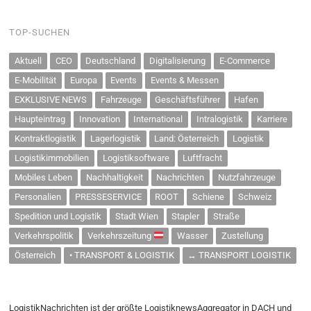
TOP-SUCHEN
Aktuell
CEO
Deutschland
Digitalisierung
E-Commerce
E-Mobilität
Europa
Events
Events & Messen
EXKLUSIVE NEWS
Fahrzeuge
Geschäftsführer
Hafen
Haupteintrag
Innovation
International
Intralogistik
Karriere
Kontraktlogistik
Lagerlogistik
Land: Österreich
Logistik
Logistikimmobilien
Logistiksoftware
Luftfracht
Mobiles Leben
Nachhaltigkeit
Nachrichten
Nutzfahrzeuge
Personalien
PRESSESERVICE
ROOT
Schiene
Schweiz
Spedition und Logistik
Stadt Wien
Stapler
Straße
Verkehrspolitik
Verkehrszeitung
Wasser
Zustellung
Österreich
• TRANSPORT & LOGISTIK
↔ TRANSPORT LOGISTIK
LogistikNachrichten ist der größte LogistiknewsAggregator in DACH und