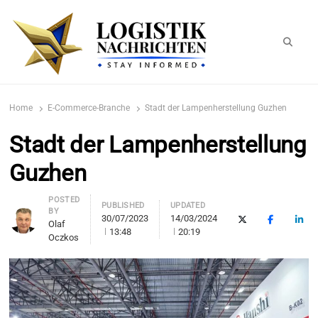
Searc
logistiknachrichten.de
LogistikNachrichten 2023
Home
E-Commerce-Branche
Stadt der Lampenherstellung Guzhen
Stadt der Lampenherstellung
Guzhen
Author
POSTED
PUBLISHED
UPDATED
BY
30/07/2023
14/03/2024
X (Twitter)
Facebook
Link
Olaf
13:48
20:19
Oczkos