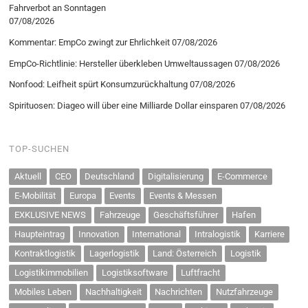
Fahrverbot an Sonntagen
07/08/2026
Kommentar: EmpCo zwingt zur Ehrlichkeit
07/08/2026
EmpCo-Richtlinie: Hersteller überkleben Umweltaussagen
07/08/2026
Nonfood: Leifheit spürt Konsumzurückhaltung
07/08/2026
Spirituosen: Diageo will über eine Milliarde Dollar einsparen
07/08/2026
TOP-SUCHEN
Aktuell
CEO
Deutschland
Digitalisierung
E-Commerce
E-Mobilität
Europa
Events
Events & Messen
EXKLUSIVE NEWS
Fahrzeuge
Geschäftsführer
Hafen
Haupteintrag
Innovation
International
Intralogistik
Karriere
Kontraktlogistik
Lagerlogistik
Land: Österreich
Logistik
Logistikimmobilien
Logistiksoftware
Luftfracht
Mobiles Leben
Nachhaltigkeit
Nachrichten
Nutzfahrzeuge