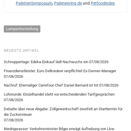
PalettenSymposium
,
Palettenring.de
und
Petfoodindex
Lampenherstellung
NEUESTE ARTIKEL
Schnuppertage: Edeka-Einkauf lädt Nachwuchs ein
07/08/2026
Finanzdienstleister: Euro Delkredere verpflichtet Ex-Denner-Manager
07/08/2026
Nachruf: Ehemaliger Carrefour-Chef Daniel Bernard ist tot
07/08/2026
Lohnrunde: Einzelhandel steht vor entscheidenden Tarifgesprächen
07/08/2026
Debatte über neue Abgabe: Zollgewerkschaft zweifelt an Starttermin für
die Zuckersteuer
07/08/2026
Niedrigwasser: Verkehrsminister Bilger erwägt Aufhebung von Lkw-