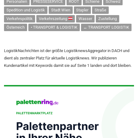
Personalien
PRESSESERVICE
ROOT
Schiene
Schweiz
Spedition und Logistik
Stadt Wien
Stapler
Straße
Verkehrspolitik
Verkehrszeitung
Wasser
Zustellung
Österreich
• TRANSPORT & LOGISTIK
↔ TRANSPORT LOGISTIK
LogistikNachrichten ist der größte LogistiknewsAggregator in DACH und
dient als zentraler Platz für aktuelle Logistiknews. Wir publizieren
Kundenartikel mit Keywords damit sie auf Seite 1 landen und dort bleiben.