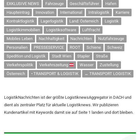
EXKLUSIVE NEWS
Fahrzeuge
Geschäftsführer
Hafen
Haupteintrag
Innovation
International
Intralogistik
Karriere
Kontraktlogistik
Lagerlogistik
Land: Österreich
Logistik
Logistikimmobilien
Logistiksoftware
Luftfracht
Mobiles Leben
Nachhaltigkeit
Nachrichten
Nutzfahrzeuge
Personalien
PRESSESERVICE
ROOT
Schiene
Schweiz
Spedition und Logistik
Stadt Wien
Stapler
Straße
Verkehrspolitik
Verkehrszeitung
Wasser
Zustellung
Österreich
• TRANSPORT & LOGISTIK
↔ TRANSPORT LOGISTIK
LogistikNachrichten ist der größte LogistiknewsAggregator in DACH und
dient als zentraler Platz für aktuelle Logistiknews. Wir publizieren
Kundenartikel mit Keywords damit sie auf Seite 1 landen und dort bleiben.