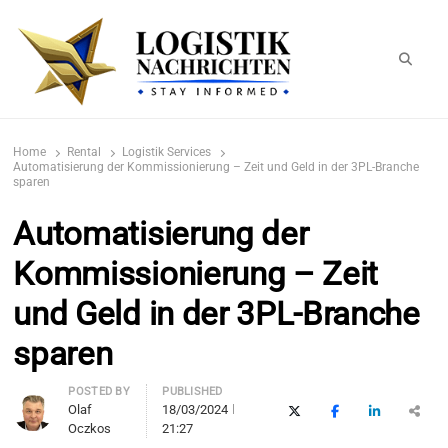
Searc
logistiknachrichten.de
LogistikNachrichten 2023
Home
Rental
Logistik Services
Automatisierung der Kommissionierung – Zeit und Geld in der 3PL-Branche
sparen
Automatisierung der
Kommissionierung – Zeit
und Geld in der 3PL-Branche
sparen
Author
POSTED BY
PUBLISHED
Olaf
18/03/2024
X (Twitter)
Facebook
LinkedIn
Sha
Oczkos
21:27
thi
pos