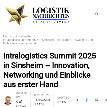
Searc
logistiknachrichten.de
LogistikNachrichten 2023
Home
Intralogistik
Intralogistics Summit 2025 in Sinsheim – Innovation, Networking und
Einblicke aus erster Hand
Intralogistics Summit 2025
in Sinsheim – Innovation,
Networking und Einblicke
aus erster Hand
Author
POSTED
PUBLISHED
BY
UPDATED
16/10/2025
X (Twitter)
Facebook
LinkedI
Olaf
14:50
14:03
Oczkos