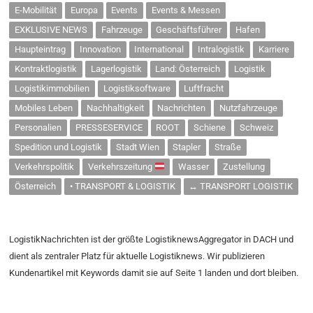
E-Mobilität
Europa
Events
Events & Messen
EXKLUSIVE NEWS
Fahrzeuge
Geschäftsführer
Hafen
Haupteintrag
Innovation
International
Intralogistik
Karriere
Kontraktlogistik
Lagerlogistik
Land: Österreich
Logistik
Logistikimmobilien
Logistiksoftware
Luftfracht
Mobiles Leben
Nachhaltigkeit
Nachrichten
Nutzfahrzeuge
Personalien
PRESSESERVICE
ROOT
Schiene
Schweiz
Spedition und Logistik
Stadt Wien
Stapler
Straße
Verkehrspolitik
Verkehrszeitung
Wasser
Zustellung
Österreich
• TRANSPORT & LOGISTIK
↔ TRANSPORT LOGISTIK
LogistikNachrichten ist der größte LogistiknewsAggregator in DACH und
dient als zentraler Platz für aktuelle Logistiknews. Wir publizieren
Kundenartikel mit Keywords damit sie auf Seite 1 landen und dort bleiben.