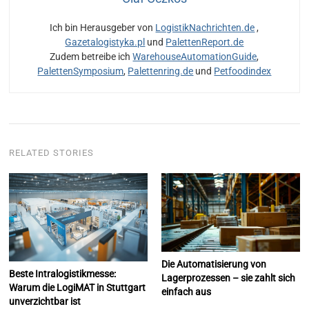
Ich bin Herausgeber von
LogistikNachrichten.de
,
Gazetalogistyka.pl
und
PalettenReport.de
Zudem betreibe ich
WarehouseAutomationGuide
,
PalettenSymposium
,
Palettenring.de
und
Petfoodindex
RELATED STORIES
Die Automatisierung von
Beste Intralogistikmesse:
Lagerprozessen – sie zahlt sich
Warum die LogiMAT in Stuttgart
einfach aus
unverzichtbar ist