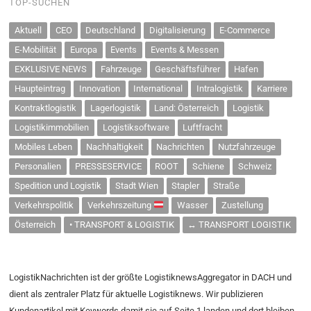
TOP-SUCHEN
Aktuell
CEO
Deutschland
Digitalisierung
E-Commerce
E-Mobilität
Europa
Events
Events & Messen
EXKLUSIVE NEWS
Fahrzeuge
Geschäftsführer
Hafen
Haupteintrag
Innovation
International
Intralogistik
Karriere
Kontraktlogistik
Lagerlogistik
Land: Österreich
Logistik
Logistikimmobilien
Logistiksoftware
Luftfracht
Mobiles Leben
Nachhaltigkeit
Nachrichten
Nutzfahrzeuge
Personalien
PRESSESERVICE
ROOT
Schiene
Schweiz
Spedition und Logistik
Stadt Wien
Stapler
Straße
Verkehrspolitik
Verkehrszeitung
Wasser
Zustellung
Österreich
• TRANSPORT & LOGISTIK
↔ TRANSPORT LOGISTIK
LogistikNachrichten ist der größte LogistiknewsAggregator in DACH und
dient als zentraler Platz für aktuelle Logistiknews. Wir publizieren
Kundenartikel mit Keywords damit sie auf Seite 1 landen und dort bleiben.