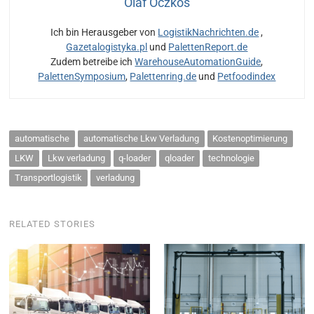
Olaf Oczkos
Ich bin Herausgeber von
LogistikNachrichten.de
,
Gazetalogistyka.pl
und
PalettenReport.de
Zudem betreibe ich
WarehouseAutomationGuide
,
PalettenSymposium
,
Palettenring.de
und
Petfoodindex
automatische
automatische Lkw Verladung
Kostenoptimierung
LKW
Lkw verladung
q-loader
qloader
technologie
Transportlogistik
verladung
RELATED STORIES