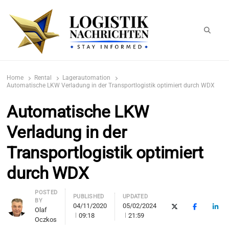
Searc
logistiknachrichten.de
LogistikNachrichten 2023
Home
Rental
Lagerautomation
Automatische LKW Verladung in der Transportlogistik optimiert durch WDX
Automatische LKW
Verladung in der
Transportlogistik optimiert
durch WDX
Author
POSTED
PUBLISHED
UPDATED
BY
04/11/2020
05/02/2024
X (Twitter)
Facebook
Link
Olaf
09:18
21:59
Oczkos